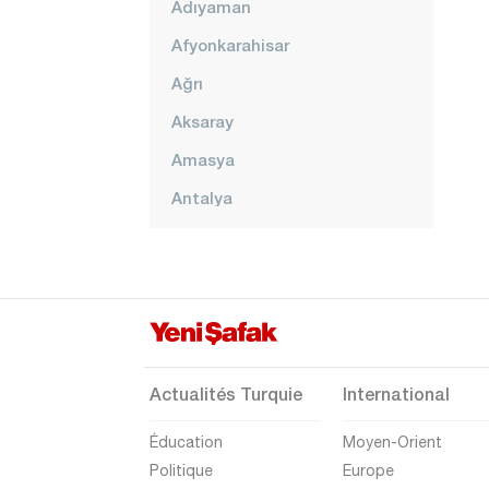
Adıyaman
Afyonkarahisar
Ağrı
Aksaray
Amasya
Antalya
Ardahan
Artvin
Aydın
Balıkesir
Bartın
Actualités Turquie
International
Batman
Éducation
Moyen-Orient
Bayburt
Politique
Europe