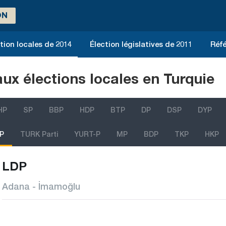
ON
tion locales de 2014
Élection législatives de 2011
Réfé
aux élections locales en Turquie
HP
SP
BBP
HDP
BTP
DP
DSP
DYP
P
TURK Parti
YURT-P
MP
BDP
TKP
HKP
LDP
Adana - İmamoğlu