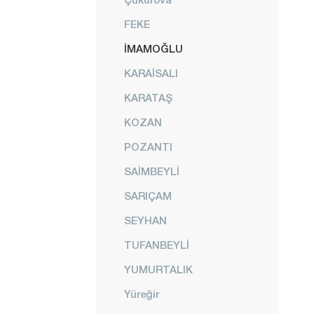
FEKE
İMAMOĞLU
KARAİSALI
KARATAŞ
KOZAN
POZANTI
SAİMBEYLİ
SARIÇAM
SEYHAN
TUFANBEYLİ
YUMURTALIK
Yüreğir