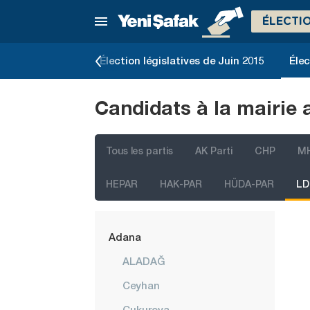
ÉLECTI
e Novembre 2015
Élection législatives de Juin 2015
Élec
Candidats à la mairie 
Tous les partis
AK Parti
CHP
M
İstanbul
HEPAR
HAK-PAR
HÜDA-PAR
LD
Ankara
Izmir
Adana
ALADAĞ
Ceyhan
Çukurova