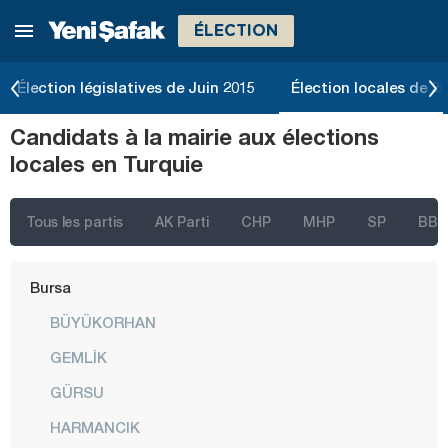
ÉLECTION
Batman
Bayburt
Élection législatives de Juin 2015
Élection locales de 2
Bilecik
Candidats à la mairie aux élections
Bingöl
locales en Turquie
Bitlis
Bolu
Tous les partis
AK Parti
CHP
MHP
SP
BBP
Burdur
Bursa
BÜYÜKORHAN
GEMLİK
GÜRSU
HARMANCIK