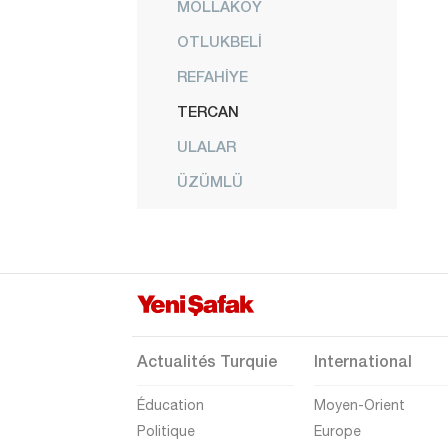
MOLLAKÖY
OTLUKBELİ
REFAHİYE
TERCAN
ULALAR
ÜZÜMLÜ
YALNIZBAĞ
YAYLABAŞI
YOĞURTLU
Erzurum
Eskişehir
Actualités Turquie
International
Gaziantep
Éducation
Moyen-Orient
Giresun
Politique
Europe