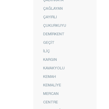
ÇAĞLAYAN
ÇAYIRLI
ÇUKURKUYU
DEMİRKENT
GEÇİT
İLİÇ
KARGIN
KAVAKYOLU
KEMAH
KEMALİYE
MERCAN
CENTRE