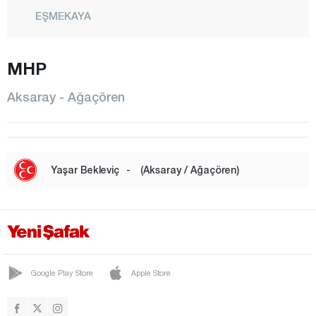
EŞMEKAYA
GÜLAĞAÇ
MHP
GÜLPINAR
Güzelyurt-Büyük-Harf
Aksaray - Ağaçören
HELVADERE
IHLARA
CENTRE
Yaşar Bekleviç
-
(Aksaray / Ağaçören)
ORTAKÖY
SAĞLIK
SARATLI
SARIYAHŞİ
Google Play Store
Apple Store
SELİME
SULTANHANI