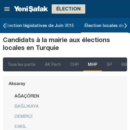
ÉLECTION
İstanbul
Ankara
Élection législatives de Juin 2015
Élection locales de 2
Izmir
Candidats à la mairie aux élections
Adana
locales en Turquie
Adıyaman
Afyonkarahisar
Tous les partis
AK Parti
CHP
MHP
SP
BBP
Ağrı
Aksaray
AĞAÇÖREN
BAĞLIKAYA
DEMİRCİ
ESKİL