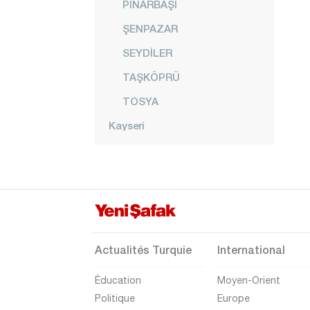
PINARBAŞI
ŞENPAZAR
SEYDİLER
TAŞKÖPRÜ
TOSYA
Kayseri
Kilis
Kırıkkale
Kırklareli
Kırşehir
Kocaeli
Actualités Turquie
International
Konya
Éducation
Moyen-Orient
Kütahya
Politique
Europe