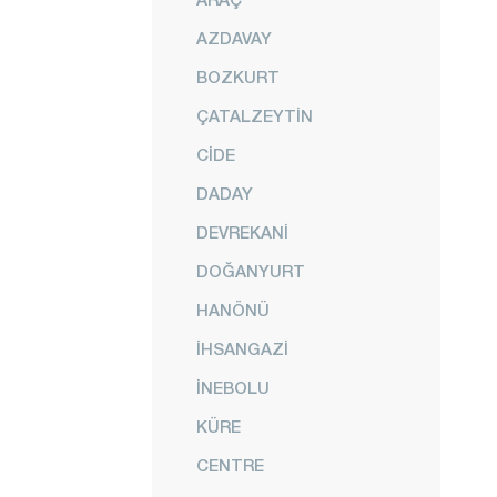
AZDAVAY
BOZKURT
ÇATALZEYTİN
CİDE
DADAY
DEVREKANİ
DOĞANYURT
HANÖNÜ
İHSANGAZİ
İNEBOLU
KÜRE
CENTRE