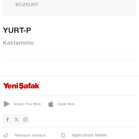
BOZKURT
ÇATALZEYTİN
CİDE
YURT-P
DADAY
Kastamonu
DEVREKANİ
DOĞANYURT
HANÖNÜ
İHSANGAZİ
İNEBOLU
KÜRE
Google Play Store
Apple Store
CENTRE
PINARBAŞI
ŞENPAZAR
Réseaux sociaux
Applications Mobile