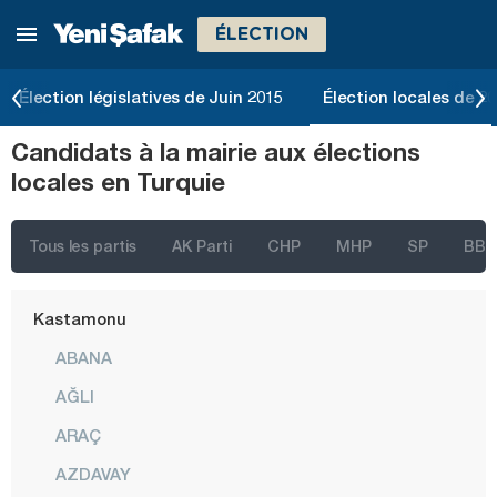
ÉLECTION
Hatay
Iğdır
Élection législatives de Juin 2015
Élection locales de 2
Isparta
Candidats à la mairie aux élections
Kahramanmaraş
locales en Turquie
Karabük
Karaman
Tous les partis
AK Parti
CHP
MHP
SP
BBP
Kars
Kastamonu
ABANA
AĞLI
ARAÇ
AZDAVAY