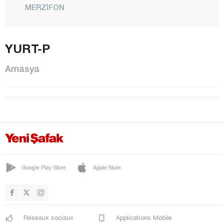
MERZİFON
SULUOVA
TAŞOVA
YURT-P
ZİYARET
Amasya
Antalya
Ardahan
Artvin
Aydın
Balıkesir
Bartın
Google Play Store
Apple Store
Batman
Bayburt
Bilecik
Réseaux sociaux
Applications Mobile