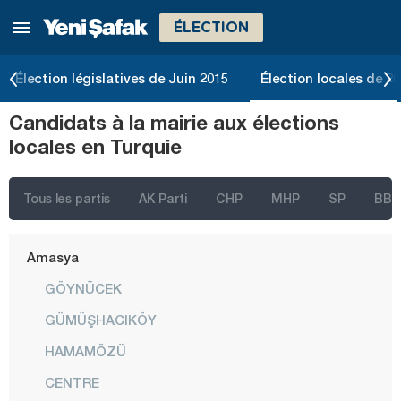
ÉLECTION
Ankara
Izmir
Élection législatives de Juin 2015
Élection locales de 2
Adana
Candidats à la mairie aux élections
Adıyaman
locales en Turquie
Afyonkarahisar
Ağrı
Tous les partis
AK Parti
CHP
MHP
SP
BBP
Aksaray
Amasya
GÖYNÜCEK
GÜMÜŞHACIKÖY
HAMAMÖZÜ
CENTRE