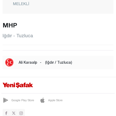
MELEKLİ
CENTRE
MHP
TUZLUCA
Isparta
Iğdır - Tuzluca
Kahramanmaraş
Karabük
Karaman
Ali Karaalp
-
(Iğdır / Tuzluca)
Kars
Kastamonu
Kayseri
Kilis
Google Play Store
Apple Store
Kırıkkale
Kırklareli