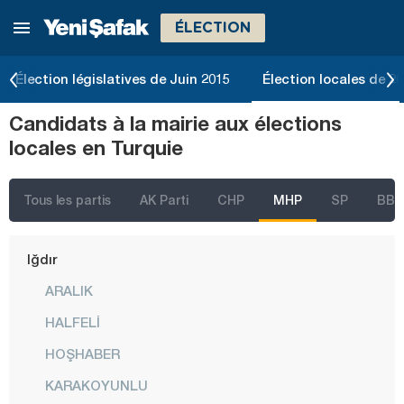
ÉLECTION
Erzurum
Eskişehir
Élection législatives de Juin 2015
Élection locales de 2
Gaziantep
Candidats à la mairie aux élections
Giresun
locales en Turquie
Gümüşhane
Hakkari
Tous les partis
AK Parti
CHP
MHP
SP
BBP
Hatay
Iğdır
ARALIK
HALFELİ
HOŞHABER
KARAKOYUNLU