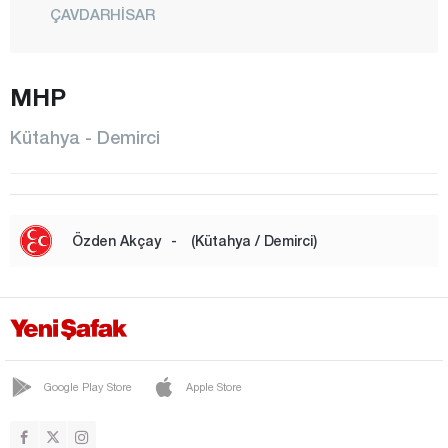
ÇAVDARHİSAR
ÇİTGÖL
ÇUKURCA
MHP
DEMİRCİ
Kütahya - Demirci
DOMANİÇ
DUMLUPINAR
EMET
Özden Akçay
-
(Kütahya / Demirci)
ESKİGEDİZ
GEDİZ
GÖKLER
GÜNEY
Google Play Store
Apple Store
HİSARCIK
KURUÇAY