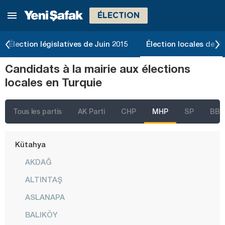
ÉLECTION
Kayseri
Kilis
Élection législatives de Juin 2015
Élection locales de 2
Kırıkkale
Candidats à la mairie aux élections
Kırklareli
locales en Turquie
Kırşehir
Kocaeli
Tous les partis
AK Parti
CHP
MHP
SP
BBP
Konya
Kütahya
AKDAĞ
ALTINTAŞ
ASLANAPA
BALIKÖY