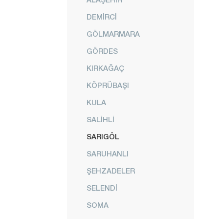
DEMİRCİ
GÖLMARMARA
GÖRDES
KIRKAĞAÇ
KÖPRÜBAŞI
KULA
SALİHLİ
SARIGÖL
SARUHANLI
ŞEHZADELER
SELENDİ
SOMA