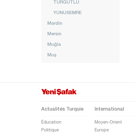
TURGUTLU
YUNUSEMRE
Mardin
Mersin
Muğla
Muş
Nevşehir
Niğde
Ordu
Osmaniye
Rize
Actualités Turquie
International
Sakarya
Éducation
Moyen-Orient
Samsun
Politique
Europe