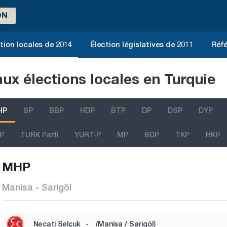
ON
tion locales de 2014
Élection législatives de 2011
Réfé
aux élections locales en Turquie
HP
SP
BBP
HDP
BTP
DP
DSP
DYP
P
TURK Parti
YURT-P
MP
BDP
TKP
HKP
MHP
Manisa - Sarigöl
Necati Selçuk
-
(Manisa / Sarigöl)