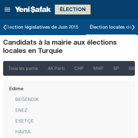
ÉLECTION
Bursa
Çanakkale
Élection législatives de Juin 2015
Élection locales de 2
Çankırı
Candidats à la mairie aux élections
Çorum
locales en Turquie
Denizli
Diyarbakır
Tous les partis
AK Parti
CHP
MHP
SP
BBP
Düzce
Edirne
BEĞENDİK
ENEZ
ESETÇE
HAVSA