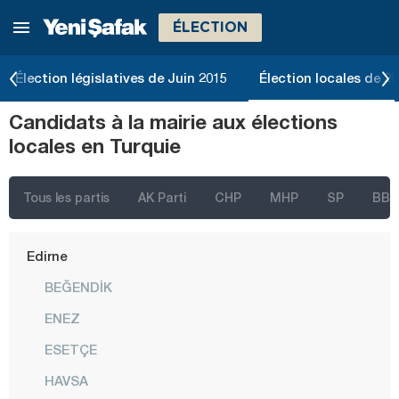
ÉLECTION
Bursa
Çanakkale
Élection législatives de Juin 2015
Élection locales de 2
Çankırı
Candidats à la mairie aux élections
Çorum
locales en Turquie
Denizli
Diyarbakır
Tous les partis
AK Parti
CHP
MHP
SP
BBP
Düzce
Edirne
BEĞENDİK
ENEZ
ESETÇE
HAVSA