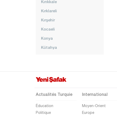
Kırıkkale
Kırklareli
Kırşehir
Kocaeli
Konya
Kütahya
Malatya
Manisa
Mardin
Mersin
Muğla
Actualités Turquie
International
Muş
Éducation
Moyen-Orient
Nevşehir
Politique
Europe