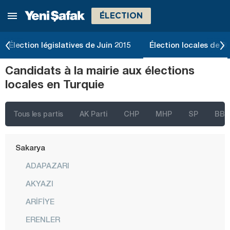
ÉLECTION
Muğla
Muş
Élection législatives de Juin 2015
Élection locales de 2
Nevşehir
Candidats à la mairie aux élections
Niğde
locales en Turquie
Ordu
Osmaniye
Tous les partis
AK Parti
CHP
MHP
SP
BBP
Rize
Sakarya
ADAPAZARI
AKYAZI
ARİFİYE
ERENLER