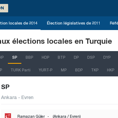
ON
tion locales de 2014
Élection législatives de 2011
Réfé
aux élections locales en Turquie
HP
SP
BBP
HDP
BTP
DP
DSP
DYP
P
TURK Parti
YURT-P
MP
BDP
TKP
HKP
SP
Ankara - Evren
Ramazan Güler
-
(Ankara / Evren)