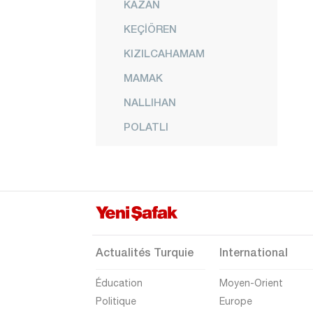
KAZAN
KEÇİÖREN
KIZILCAHAMAM
MAMAK
NALLIHAN
POLATLI
PURSAKLAR
ŞEREFLİKOÇHİSAR
SİNCAN
YENİMAHALLE
Izmir
Actualités Turquie
International
Adana
Éducation
Moyen-Orient
Adıyaman
Politique
Europe