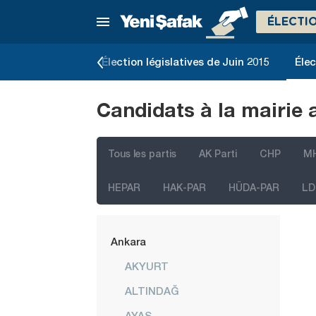
ÉLECTI
e Novembre 2015
Élection législatives de Juin 2015
Élec
Candidats à la mairie 
Tous les partis
AK Parti
CHP
M
HEPAR
HAK-PAR
HÜDA-PAR
LD
İstanbul
Ankara
AKYURT
ALTINDAĞ
AYAŞ