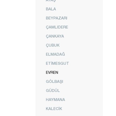
BALA
BEYPAZARI
ÇAMLIDERE
ÇANKAYA
ÇUBUK
ELMADAĞ
ETİMESGUT
EVREN
GÖLBAŞI
GÜDÜL
HAYMANA
KALECİK