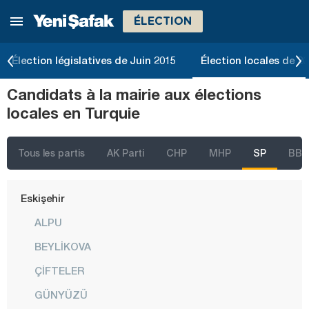
ÉLECTION
Denizli
Diyarbakır
Élection législatives de Juin 2015
Élection locales de 2
Düzce
Candidats à la mairie aux élections
Edirne
locales en Turquie
Elazığ
Erzincan
Tous les partis
AK Parti
CHP
MHP
SP
BBP
Erzurum
Eskişehir
ALPU
BEYLİKOVA
ÇİFTELER
GÜNYÜZÜ