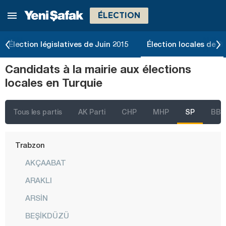
ÉLECTION
Şanlıurfa
Siirt
Élection législatives de Juin 2015
Élection locales de 2
Sinop
Candidats à la mairie aux élections
Şırnak
locales en Turquie
Sivas
Tekirdağ
Tous les partis
AK Parti
CHP
MHP
SP
BBP
Tokat
Trabzon
AKÇAABAT
ARAKLI
ARSİN
BEŞİKDÜZÜ