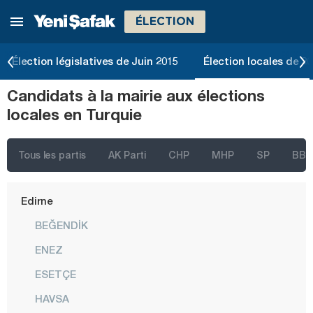
ÉLECTION
Bursa
Çanakkale
Élection législatives de Juin 2015
Élection locales de 2
Çankırı
Candidats à la mairie aux élections
Çorum
locales en Turquie
Denizli
Diyarbakır
Tous les partis
AK Parti
CHP
MHP
SP
BBP
Düzce
Edirne
BEĞENDİK
ENEZ
ESETÇE
HAVSA