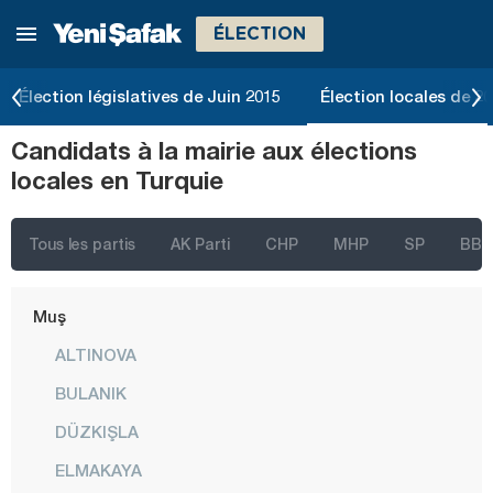
ÉLECTION
Konya
Kütahya
Élection législatives de Juin 2015
Élection locales de 2
Malatya
Candidats à la mairie aux élections
Manisa
locales en Turquie
Mardin
Mersin
Tous les partis
AK Parti
CHP
MHP
SP
BBP
Muğla
Muş
ALTINOVA
BULANIK
DÜZKIŞLA
ELMAKAYA