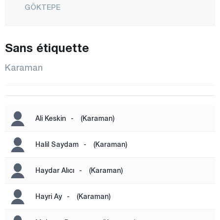
GÖKTEPE
GÜNEYYURT
KAZANCI
Sans étiquette
KAZIMKARABEKİR
Karaman
CENTRE
SARIVELİLER
SUDURAĞI
Ali Keskin
-
(Karaman)
Kars
Kastamonu
Halil Saydam
-
(Karaman)
Kayseri
Haydar Alıcı
-
(Karaman)
Kilis
Kırıkkale
Hayri Ay
-
(Karaman)
Kırklareli