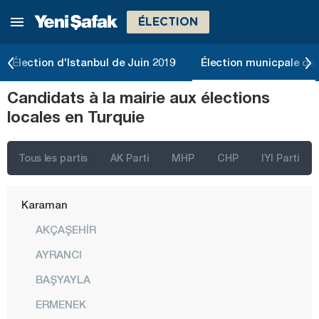
ÉLECTION
Gümüşhane
Hakkari
Élection d'Istanbul de Juin 2019
Élection municpale de 
Hatay
Candidats à la mairie aux élections
Iğdır
locales en Turquie
Isparta
Kahramanmaraş
Tous les partis
AK Parti
MHP
CHP
IYI Parti
Karabük
Karaman
AKÇAŞEHİR
AYRANCI
BAŞYAYLA
ERMENEK