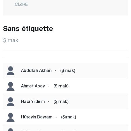
CİZRE
FINDIK
GÖRÜMLÜ
Sans étiquette
GÜÇLÜKONAK
Şırnak
HİLAL
İDİL
KARALAR
Abdullah Akhan
-
(Şırnak)
KASRİK
KUMÇATI
Ahmet Abay
-
(Şırnak)
CENTRE
Haci Yıldırım
-
(Şırnak)
ŞENOBA
SİLOPİ
Hüseyin Bayram
-
(Şırnak)
SIRTKÖY