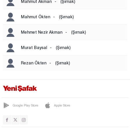
Mahmut Akman
-
(Şırnak)
ULUDERE
UZUNGEÇİT
Mahmut Ökten
-
(Şırnak)
Sivas
Mehmet Nezir Akman
-
(Şırnak)
Tekirdağ
Tokat
Murat Baysal
-
(Şırnak)
Trabzon
Rezan Ökten
-
(Şırnak)
Tunceli
Uşak
Van
Yalova
Google Play Store
Apple Store
Yozgat
Zonguldak