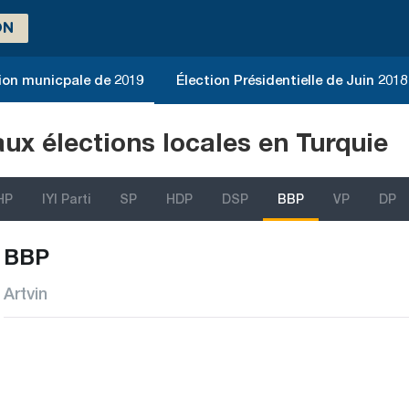
ON
ion municpale de 2019
Élection Présidentielle de Juin 2018
aux élections locales en Turquie
HP
IYI Parti
SP
HDP
DSP
BBP
VP
DP
BBP
Artvin