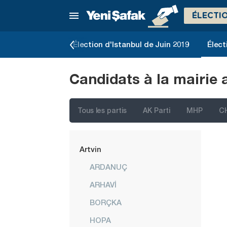
Adana
ÉLECTI
Adıyaman
Afyonkarahisar
slatives de 2023
Élection d'Istanbul de Juin 2019
Élect
Ağrı
Candidats à la mairie 
Aksaray
Amasya
Tous les partis
AK Parti
MHP
C
Antalya
Ardahan
Artvin
ARDANUÇ
ARHAVİ
BORÇKA
HOPA