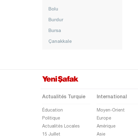
Bolu
Burdur
Bursa
Çanakkale
Çankırı
Çorum
Denizli
Diyarbakır
Düzce
Actualités Turquie
International
Edirne
Éducation
Moyen-Orient
Elazığ
Politique
Europe
Actualités Locales
Amérique
Erzincan
15 Juillet
Asie