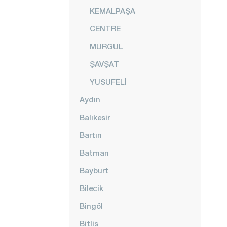
KEMALPAŞA
CENTRE
MURGUL
ŞAVŞAT
YUSUFELİ
Aydın
Balıkesir
Bartın
Batman
Bayburt
Bilecik
Bingöl
Bitlis