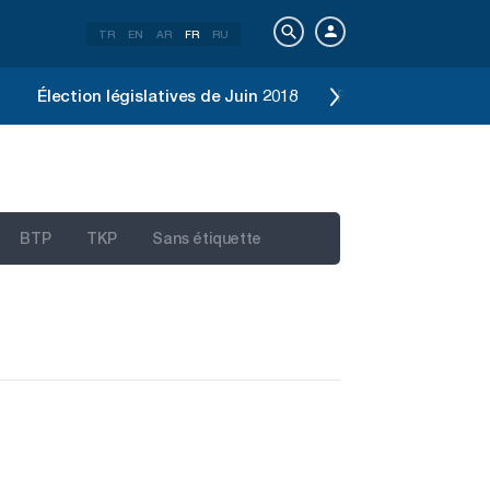
TR
EN
AR
FR
RU
Élection législatives de Juin 2018
Référendum constit
BTP
TKP
Sans étiquette