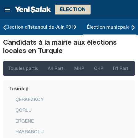
ÉLECTION
Sakarya
Samsun
Élection d'Istanbul de Juin 2019
Élection municpale de 
Şanlıurfa
Candidats à la mairie aux élections
Siirt
locales en Turquie
Sinop
Şırnak
Tous les partis
AK Parti
MHP
CHP
IYI Parti
Sivas
Tekirdağ
ÇERKEZKÖY
ÇORLU
ERGENE
HAYRABOLU