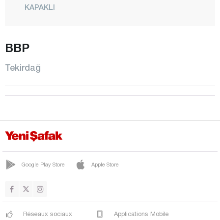
KAPAKLI
MALKARA
MARMARAEREĞLİSİ
BBP
MURATLI
Tekirdağ
SARAY
ŞARKÖY
SÜLEYMANPAŞA
Tokat
Trabzon
Tunceli
Google Play Store
Apple Store
Uşak
Van
Yalova
Réseaux sociaux
Applications Mobile