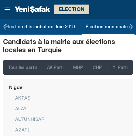
ÉLECTION
Malatya
Manisa
Élection d'Istanbul de Juin 2019
Élection municpale de 
Mardin
Candidats à la mairie aux élections
Mersin
locales en Turquie
Muğla
Muş
Tous les partis
AK Parti
MHP
CHP
IYI Parti
Nevşehir
Niğde
AKTAŞ
ALAY
ALTUNHİSAR
AZATLI