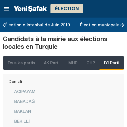
ÉLECTION
Bitlis
Bolu
Élection d'Istanbul de Juin 2019
Élection municpale de 
Burdur
Candidats à la mairie aux élections
Bursa
locales en Turquie
Çanakkale
Çankırı
Tous les partis
AK Parti
MHP
CHP
IYI Parti
Çorum
Denizli
ACIPAYAM
BABADAĞ
BAKLAN
BEKİLLİ