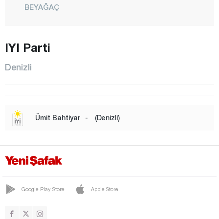
BEYAĞAÇ
BOZKURT
BULDAN
IYI Parti
ÇAL
Denizli
ÇAMELİ
ÇARDAK
ÇİVRİL
Ümit Bahtiyar
-
(Denizli)
GÜNEY
HONAZ
KALE
MERKEZEFENDİ
Google Play Store
Apple Store
PAMUKKALE
SARAYKÖY