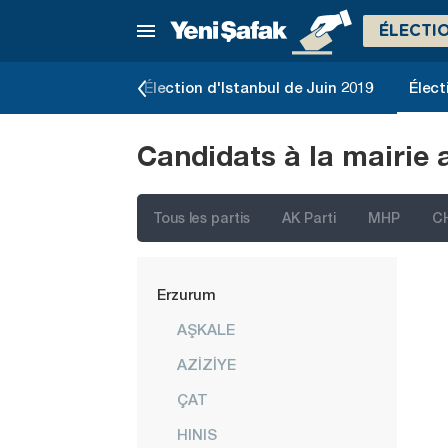
Çankırı
ÉLECTI
Çorum
Denizli
slatives de 2023
Élection d'Istanbul de Juin 2019
Élect
Diyarbakır
Candidats à la mairie 
Düzce
Edirne
Tous les partis
AK Parti
MHP
C
Elazığ
Erzincan
Erzurum
AŞKALE
AZİZİYE
ÇAT
HINIS