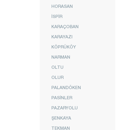
HORASAN
İSPİR
KARAÇOBAN
KARAYAZI
KÖPRÜKÖY
NARMAN
OLTU
OLUR
PALANDÖKEN
PASİNLER
PAZARYOLU
ŞENKAYA
TEKMAN