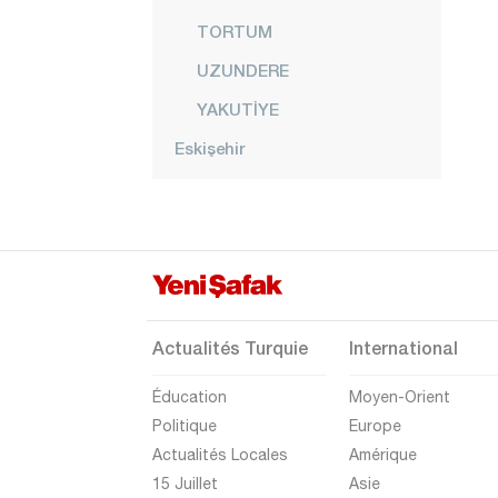
TORTUM
UZUNDERE
YAKUTİYE
Eskişehir
Gaziantep
Giresun
Gümüşhane
Hakkari
Hatay
Actualités Turquie
International
Iğdır
Éducation
Moyen-Orient
Isparta
Politique
Europe
Actualités Locales
Amérique
Kahramanmaraş
15 Juillet
Asie