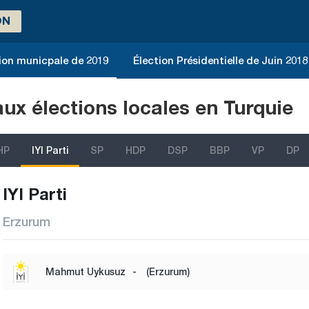
ON
ion municpale de 2019
Élection Présidentielle de Juin 2018
aux élections locales en Turquie
HP
IYI Parti
SP
HDP
DSP
BBP
VP
DP
IYI Parti
Erzurum
Mahmut Uykusuz
-
(Erzurum)