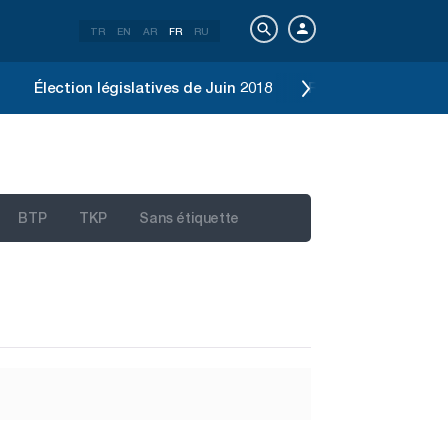
TR
EN
AR
FR
RU
Élection législatives de Juin 2018
Référendum constit
BTP
TKP
Sans étiquette