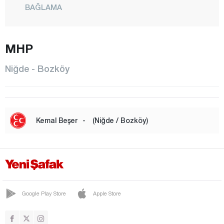
BAĞLAMA
BAHÇELİ
BOR
MHP
BOZKÖY
Niğde - Bozköy
ÇAMARDI
ÇİFTLİK
ÇUKURKUYU
Kemal Beşer
-
(Niğde / Bozköy)
DEĞİRMENLİ
DİVARLI
DÜNDARLI
EDİKLİ
Google Play Store
Apple Store
GÜMÜŞLER
HACIABDULLAH