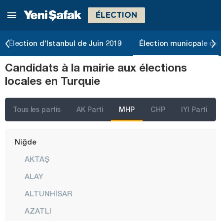
ÉLECTION
Malatya
Manisa
Élection d'Istanbul de Juin 2019
Élection municpale de 
Mardin
Candidats à la mairie aux élections
Mersin
locales en Turquie
Muğla
Muş
Tous les partis
AK Parti
MHP
CHP
IYI Parti
Nevşehir
Niğde
AKTAŞ
ALAY
ALTUNHİSAR
AZATLI