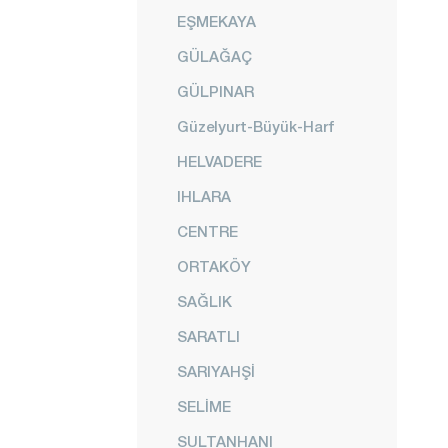
EŞMEKAYA
GÜLAĞAÇ
GÜLPINAR
Güzelyurt-Büyük-Harf
HELVADERE
IHLARA
CENTRE
ORTAKÖY
SAĞLIK
SARATLI
SARIYAHŞİ
SELİME
SULTANHANI