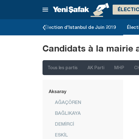
ÉLECTI
İstanbul
Ankara
slatives de 2023
Élection d'Istanbul de Juin 2019
Élect
Izmir
Candidats à la mairie 
Adana
Adıyaman
Tous les partis
AK Parti
MHP
C
Afyonkarahisar
Ağrı
Aksaray
AĞAÇÖREN
BAĞLIKAYA
DEMİRCİ
ESKİL