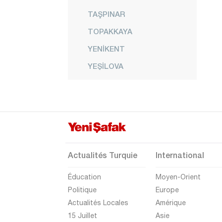
TAŞPINAR
TOPAKKAYA
YENİKENT
YEŞİLOVA
YEŞİLTEPE
Amasya
Antalya
Ardahan
Artvin
Actualités Turquie
International
Aydın
Éducation
Moyen-Orient
Balıkesir
Politique
Europe
Actualités Locales
Amérique
Bartın
15 Juillet
Asie