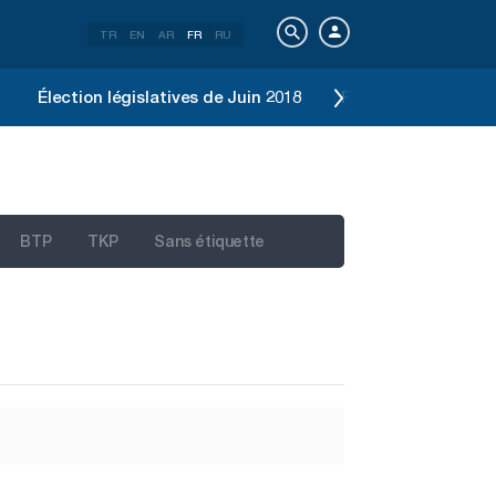
TR
EN
AR
FR
RU
Élection législatives de Juin 2018
Référendum constit
BTP
TKP
Sans étiquette