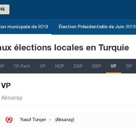
ON
ion municpale de 2019
Élection Présidentielle de Juin 2018
aux élections locales en Turquie
HP
IYI Parti
SP
HDP
DSP
BBP
VP
DP
VP
Aksaray
Yusuf Tunçer
-
(Aksaray)