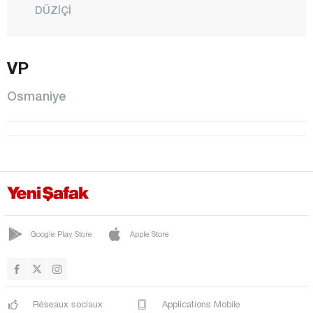
DÜZİÇİ
ELLEK
HASANBEYLİ
VP
KADİRLİ
Osmaniye
MEHMETLİ
CENTRE
SUMBAS
TOPRAKKALE
TÜYSÜZ
YARBAŞI
Google Play Store
Apple Store
Rize
Sakarya
Samsun
Réseaux sociaux
Applications Mobile