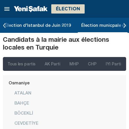
ÉLECTION
Mardin
Mersin
Élection d'Istanbul de Juin 2019
Élection municpale de 
Muğla
Candidats à la mairie aux élections
Muş
locales en Turquie
Nevşehir
Niğde
Tous les partis
AK Parti
MHP
CHP
IYI Parti
Ordu
Osmaniye
ATALAN
BAHÇE
BÖCEKLİ
CEVDETİYE