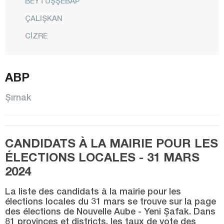
BEYTÜŞŞEBAP
ÇALIŞKAN
CİZRE
FINDIK
GÖRÜMLÜ
ABP
GÜÇLÜKONAK
Şırnak
HİLAL
İDİL
CANDIDATS À LA MAIRIE POUR LES
KARALAR
ÉLECTIONS LOCALES - 31 MARS
KASRİK
2024
KUMÇATI
La liste des candidats à la mairie pour les
CENTRE
élections locales du 31 mars se trouve sur la page
des élections de Nouvelle Aube - Yeni Şafak. Dans
ŞENOBA
81 provinces et districts, les taux de vote des