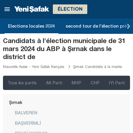
Niğde
ÉLECTION
Ordu
Elections locales 2024
second tour de l'élection présid
Osmaniye
Rize
Candidats à l'élection municipale de 31
mars 2024 du ABP à Şırnak dans le
Sakarya
district de
Samsun
Nouvelle Aube - Yeni Safak français
Şırnak Candidats à la mairie
Şanlıurfa
Siirt
Tous les partis
AK Parti
MHP
CHP
IYI Parti
Sinop
Şırnak
BALVEREN
BAŞVERİMLİ