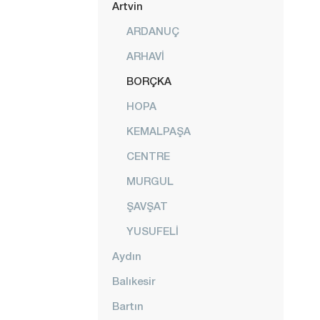
Artvin
ARDANUÇ
ARHAVİ
BORÇKA
HOPA
KEMALPAŞA
CENTRE
MURGUL
ŞAVŞAT
YUSUFELİ
Aydın
Balıkesir
Bartın