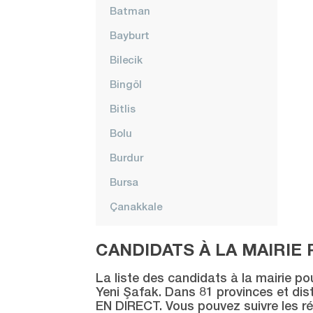
Batman
Bayburt
Bilecik
Bingöl
Bitlis
Bolu
Burdur
Bursa
Çanakkale
Çankırı
CANDIDATS À LA MAIRIE 
Çorum
La liste des candidats à la mairie po
Denizli
Yeni Şafak. Dans 81 provinces et distr
EN DIRECT. Vous pouvez suivre les ré
Diyarbakır