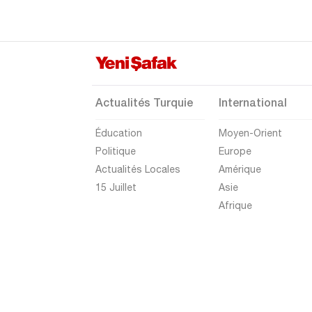
Düzce
Edirne
Elazığ
Erzincan
Actualités Turquie
International
Erzurum
Éducation
Moyen-Orient
Eskişehir
Politique
Europe
Gaziantep
Actualités Locales
Amérique
Giresun
15 Juillet
Asie
Afrique
Gümüşhane
Hakkari
Hatay
Iğdır
Isparta