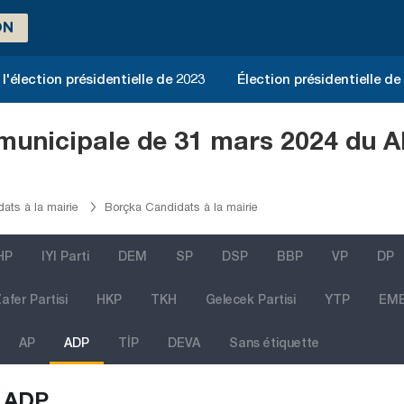
ON
l'élection présidentielle de 2023
Élection présidentielle de
 municipale de 31 mars 2024 du A
dats à la mairie
Borçka Candidats à la mairie
HP
IYI Parti
DEM
SP
DSP
BBP
VP
DP
afer Partisi
HKP
TKH
Gelecek Partisi
YTP
EM
AP
ADP
TİP
DEVA
Sans étiquette
ADP