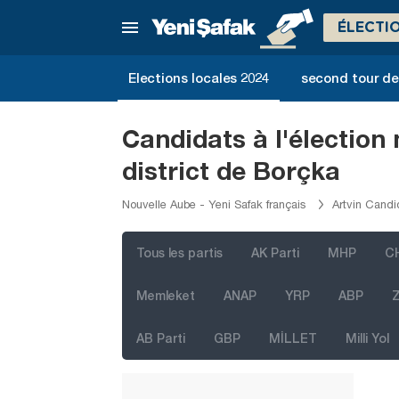
ÉLECTI
İstanbul
Elections locales 2024
second tour de 
Ankara
Izmir
Candidats à l'élection
Adana
district de Borçka
Adıyaman
Nouvelle Aube - Yeni Safak français
Artvin Candi
Afyonkarahisar
Ağrı
Tous les partis
AK Parti
MHP
C
Aksaray
Memleket
ANAP
YRP
ABP
Z
Amasya
AB Parti
GBP
MİLLET
Milli Yol
Antalya
Ardahan