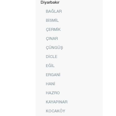
Diyarbakır
BAĞLAR
BİSMİL
ÇERMİK
ÇINAR
ÇÜNGÜŞ
DİCLE
EĞİL
ERGANİ
HANİ
HAZRO
KAYAPINAR
KOCAKÖY