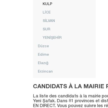
KULP
LİCE
SİLVAN
SUR
YENİŞEHİR
Düzce
Edirne
Elazığ
Erzincan
Erzurum
CANDIDATS À LA MAIRIE 
Eskişehir
La liste des candidats à la mairie po
Gaziantep
Yeni Şafak. Dans 81 provinces et distr
EN DIRECT. Vous pouvez suivre les ré
Giresun