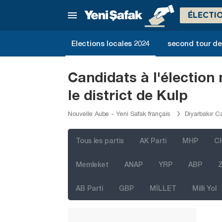
Bartın
ÉLECTI
Batman
Bayburt
Elections locales 2024
second tour de 
Bilecik
Bingöl
Candidats à l'élection
Bitlis
le district de Kulp
Bolu
Nouvelle Aube - Yeni Safak français
Diyarbakır C
Burdur
Bursa
Tous les partis
AK Parti
MHP
C
Çanakkale
Memleket
ANAP
YRP
ABP
Z
Çankırı
AB Parti
GBP
MİLLET
Milli Yol
Çorum
Denizli