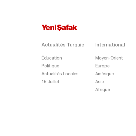
Gümüşhane
Hakkari
Hatay
Iğdır
Actualités Turquie
International
Isparta
Éducation
Moyen-Orient
Kahramanmaraş
Politique
Europe
Karabük
Actualités Locales
Amérique
Karaman
15 Juillet
Asie
Afrique
Kars
Kastamonu
Kayseri
Kilis
Kırıkkale