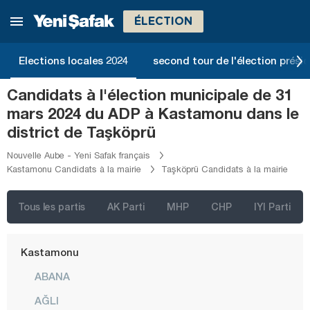
Giresun
ÉLECTION
Gümüşhane
Hakkari
Elections locales 2024
second tour de l'élection présid
Hatay
Candidats à l'élection municipale de 31
Iğdır
mars 2024 du ADP à Kastamonu dans le
Isparta
district de Taşköprü
Kahramanmaraş
Nouvelle Aube - Yeni Safak français
Kastamonu Candidats à la mairie
Taşköprü Candidats à la mairie
Karabük
Karaman
Tous les partis
AK Parti
MHP
CHP
IYI Parti
Kars
Kastamonu
ABANA
AĞLI