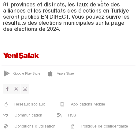
81 provinces et districts, les taux de vote des
PINARBAŞI
alliances et les résultats des élections en Türkiye
seront publiés EN DIRECT. Vous pouvez suivre les
ŞENPAZAR
résultats des élections municipales sur la page
des élections de 2024.
SEYDİLER
TAŞKÖPRÜ
TOSYA
Kayseri
Google Play Store
Apple Store
Kilis
Kırıkkale
Kırklareli
Réseaux sociaux
Applications Mobile
Kırşehir
Communication
RSS
Kocaeli
Conditions d'utilisation
Politique de confidentialité
Konya