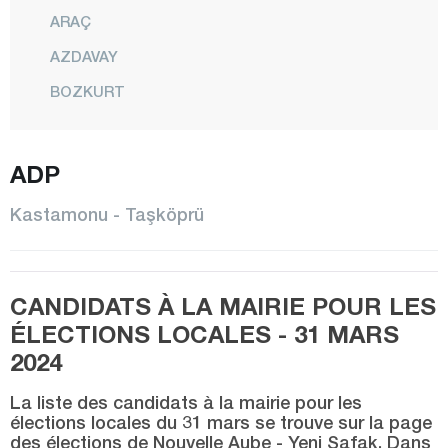
ARAÇ
AZDAVAY
BOZKURT
ÇATALZEYTİN
CİDE
ADP
DADAY
Kastamonu - Taşköprü
DEVREKANİ
DOĞANYURT
CANDIDATS À LA MAIRIE POUR LES
HANÖNÜ
ÉLECTIONS LOCALES - 31 MARS
İHSANGAZİ
2024
İNEBOLU
La liste des candidats à la mairie pour les
KÜRE
élections locales du 31 mars se trouve sur la page
des élections de Nouvelle Aube - Yeni Şafak. Dans
CENTRE