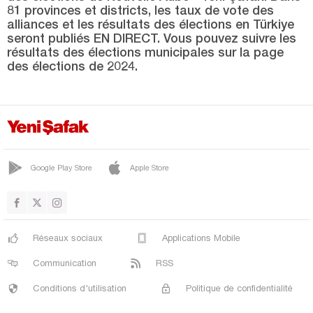
SÖĞÜTLÜ
81 provinces et districts, les taux de vote des
alliances et les résultats des élections en Türkiye
TARAKLI
seront publiés EN DIRECT. Vous pouvez suivre les
Samsun
résultats des élections municipales sur la page
des élections de 2024.
Şanlıurfa
Siirt
Sinop
Şırnak
Google Play Store
Apple Store
Sivas
Tekirdağ
Tokat
Réseaux sociaux
Applications Mobile
Trabzon
Communication
RSS
Tunceli
Conditions d'utilisation
Politique de confidentialité
Uşak