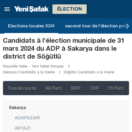
Manisa
ÉLECTION
Mardin
Mersin
Elections locales 2024
second tour de l'élection présid
Muğla
Candidats à l'élection municipale de 31
Muş
mars 2024 du ADP à Sakarya dans le
Nevşehir
district de Söğütlü
Niğde
Nouvelle Aube - Yeni Safak français
Sakarya Candidats à la mairie
Söğütlü Candidats à la mairie
Ordu
Osmaniye
Tous les partis
AK Parti
MHP
CHP
IYI Parti
Rize
Sakarya
ADAPAZARI
AKYAZI