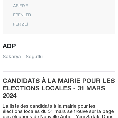
ARİFİYE
ERENLER
FERİZLİ
GEYVE
HENDEK
ADP
KARAPÜRÇEK
Sakarya - Söğütlü
KARASU
KAYNARCA
CANDIDATS À LA MAIRIE POUR LES
KOCAALİ
ÉLECTIONS LOCALES - 31 MARS
PAMUKOVA
2024
SAPANCA
La liste des candidats à la mairie pour les
SERDİVAN
élections locales du 31 mars se trouve sur la page
des élections de Nouvelle Aube - Yeni Şafak. Dans