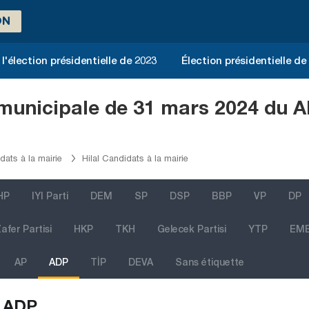
ON
l'élection présidentielle de 2023
Élection présidentielle de
 municipale de 31 mars 2024 du A
dats à la mairie
Hilal Candidats à la mairie
HP
IYI Parti
DEM
SP
DSP
BBP
VP
DP
afer Partisi
HKP
TKH
Gelecek Partisi
YTP
EM
AP
ADP
TİP
DEVA
Sans étiquette
ADP