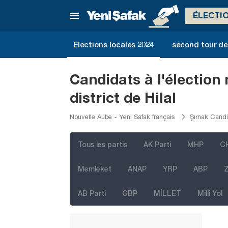
Mersin
ÉLECTI
Muğla
Muş
Elections locales 2024
second tour de 
Nevşehir
Niğde
Candidats à l'élection
Ordu
district de Hilal
Osmaniye
Nouvelle Aube - Yeni Safak français
Şırnak Candi
Rize
Sakarya
Tous les partis
AK Parti
MHP
C
Samsun
Memleket
ANAP
YRP
ABP
Z
Şanlıurfa
AB Parti
GBP
MİLLET
Milli Yol
Siirt
Sinop