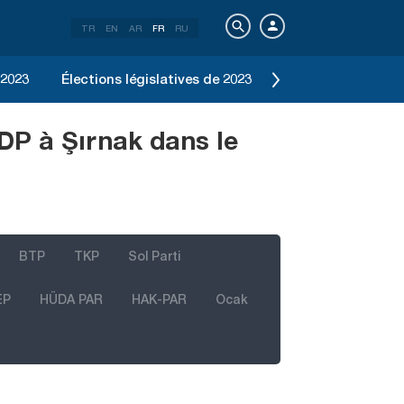
TR
EN
AR
FR
RU
 2023
Élections législatives de 2023
Élection d'Istanbu
DP à Şırnak dans le
BTP
TKP
Sol Parti
EP
HÜDA PAR
HAK-PAR
Ocak