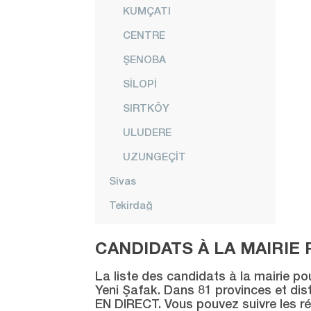
KUMÇATI
CENTRE
ŞENOBA
SİLOPİ
SIRTKÖY
ULUDERE
UZUNGEÇİT
Sivas
Tekirdağ
Tokat
CANDIDATS À LA MAIRIE 
Trabzon
La liste des candidats à la mairie po
Tunceli
Yeni Şafak. Dans 81 provinces et distr
EN DIRECT. Vous pouvez suivre les ré
Uşak