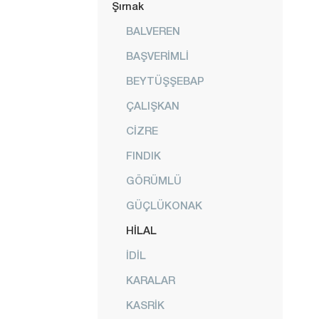
Şırnak
BALVEREN
BAŞVERİMLİ
BEYTÜŞŞEBAP
ÇALIŞKAN
CİZRE
FINDIK
GÖRÜMLÜ
GÜÇLÜKONAK
HİLAL
İDİL
KARALAR
KASRİK