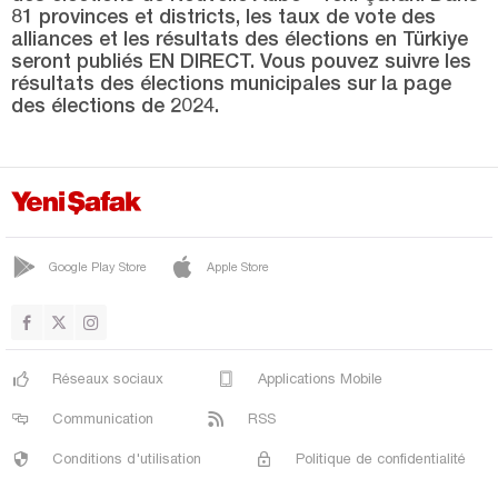
Uşak
81 provinces et districts, les taux de vote des
alliances et les résultats des élections en Türkiye
Van
seront publiés EN DIRECT. Vous pouvez suivre les
Yalova
résultats des élections municipales sur la page
des élections de 2024.
Yozgat
Zonguldak
Google Play Store
Apple Store
Réseaux sociaux
Applications Mobile
Communication
RSS
Conditions d'utilisation
Politique de confidentialité