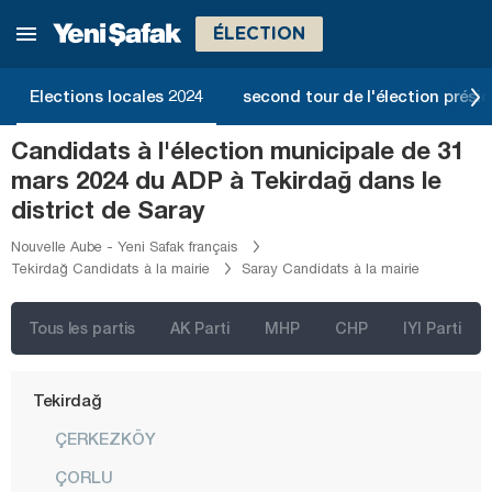
Ordu
ÉLECTION
Osmaniye
Rize
Elections locales 2024
second tour de l'élection présid
Sakarya
Candidats à l'élection municipale de 31
Samsun
mars 2024 du ADP à Tekirdağ dans le
Şanlıurfa
district de Saray
Siirt
Nouvelle Aube - Yeni Safak français
Tekirdağ Candidats à la mairie
Saray Candidats à la mairie
Sinop
Şırnak
Tous les partis
AK Parti
MHP
CHP
IYI Parti
Sivas
Tekirdağ
ÇERKEZKÖY
ÇORLU