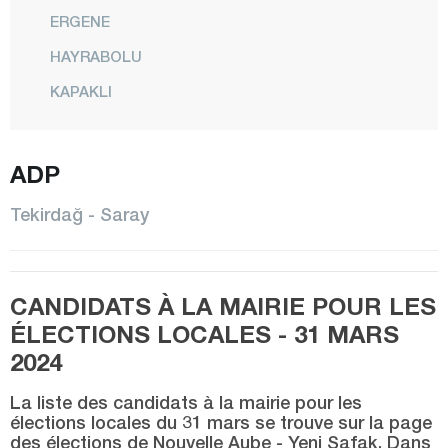
ERGENE
HAYRABOLU
KAPAKLI
MALKARA
MARMARAEREĞLİSİ
ADP
MURATLI
Tekirdağ - Saray
SARAY
ŞARKÖY
CANDIDATS À LA MAIRIE POUR LES
SÜLEYMANPAŞA
ÉLECTIONS LOCALES - 31 MARS
Tokat
2024
Trabzon
La liste des candidats à la mairie pour les
Tunceli
élections locales du 31 mars se trouve sur la page
des élections de Nouvelle Aube - Yeni Şafak. Dans