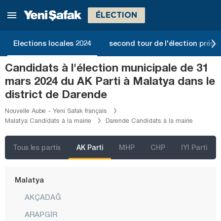
Kars
ÉLECTION
Kastamonu
Kayseri
Elections locales 2024
second tour de l'élection présid
Kilis
Candidats à l'élection municipale de 31
Kırıkkale
mars 2024 du AK Parti à Malatya dans le
Kırklareli
district de Darende
Kırşehir
Nouvelle Aube - Yeni Safak français
Malatya Candidats à la mairie
Darende Candidats à la mairie
Kocaeli
Konya
Tous les partis
AK Parti
MHP
CHP
IYI Parti
Kütahya
Malatya
AKÇADAĞ
ARAPGİR