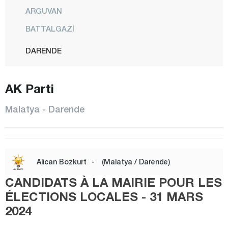
ARGUVAN
BATTALGAZİ
DARENDE
DOĞANŞEHİR
AK Parti
DOĞANYOL
HEKİMHAN
Malatya - Darende
KALE
KULUNCAK
PÜTÜRGE
Alican Bozkurt
-
(Malatya / Darende)
YAZIHAN
CANDIDATS À LA MAIRIE POUR LES
YEŞİLYURT
ÉLECTIONS LOCALES - 31 MARS
2024
Manisa