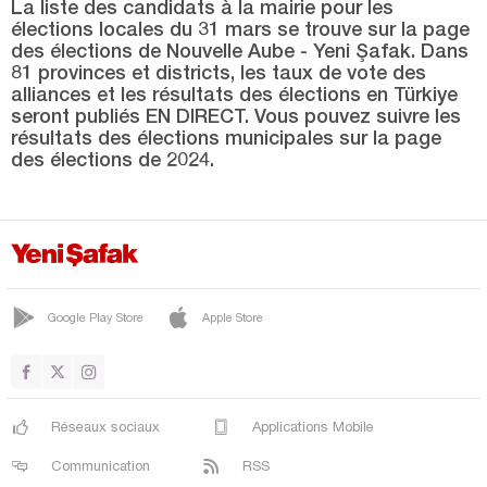
Mardin
La liste des candidats à la mairie pour les
élections locales du 31 mars se trouve sur la page
Mersin
des élections de Nouvelle Aube - Yeni Şafak. Dans
81 provinces et districts, les taux de vote des
Muğla
alliances et les résultats des élections en Türkiye
seront publiés EN DIRECT. Vous pouvez suivre les
Muş
résultats des élections municipales sur la page
Nevşehir
des élections de 2024.
Niğde
Ordu
Osmaniye
Rize
Google Play Store
Apple Store
Sakarya
Samsun
Şanlıurfa
Réseaux sociaux
Applications Mobile
Siirt
Communication
RSS