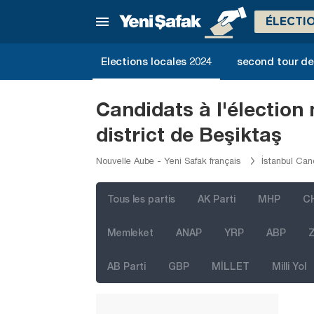
ÉLECTI
Elections locales 2024
second tour de 
Candidats à l'élection
district de Beşiktaş
Nouvelle Aube - Yeni Safak français
İstanbul Can
Tous les partis
AK Parti
MHP
C
Memleket
ANAP
YRP
ABP
Z
AB Parti
GBP
MİLLET
Milli Yol