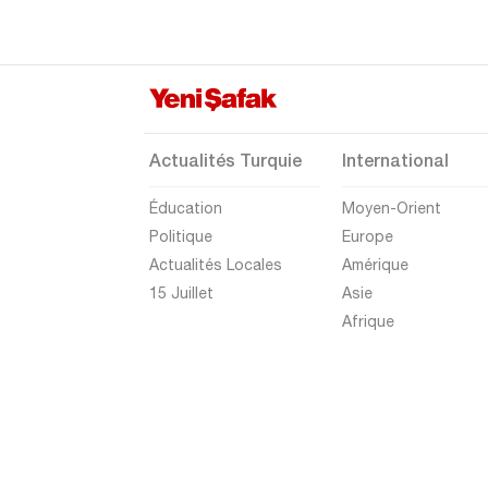
KÜÇÜKÇEKMECE
MALTEPE
PENDİK
SANCAKTEPE
Actualités Turquie
International
SARIYER
Éducation
Moyen-Orient
ŞİLE
Politique
Europe
SİLİVRİ
Actualités Locales
Amérique
ŞİŞLİ
15 Juillet
Asie
Afrique
SULTANBEYLİ
SULTANGAZİ
TUZLA
ÜMRANİYE
ÜSKÜDAR