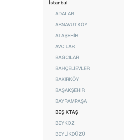
İstanbul
ADALAR
ARNAVUTKÖY
ATAŞEHİR
AVCILAR
BAĞCILAR
BAHÇELİEVLER
BAKIRKÖY
BAŞAKŞEHİR
BAYRAMPAŞA
BEŞİKTAŞ
BEYKOZ
BEYLİKDÜZÜ