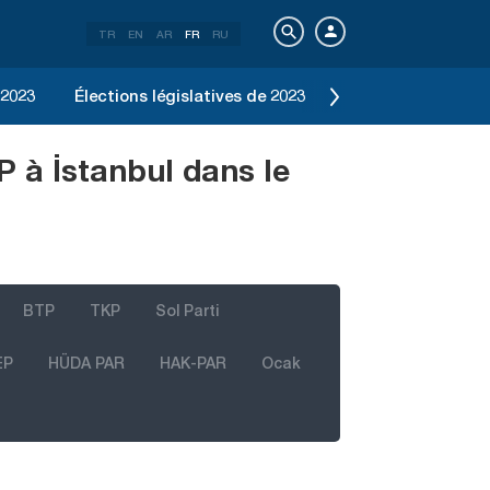
TR
EN
AR
FR
RU
 2023
Élections législatives de 2023
Élection d'Istanbu
P à İstanbul dans le
BTP
TKP
Sol Parti
EP
HÜDA PAR
HAK-PAR
Ocak