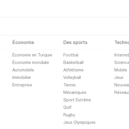
Économie
Des sports
Techno
Économie en Turquie
Footbal
Interne
Économie mondiale
Basketball
Scienc
Automobile
Athlétisme
Mobile
Immobilier
Volleyball
Jeux
Entreprise
Tennis
Nouvea
Mécaniques
Réseau
Sport Extrême
Golf
Rugby
Jeux Olympiques