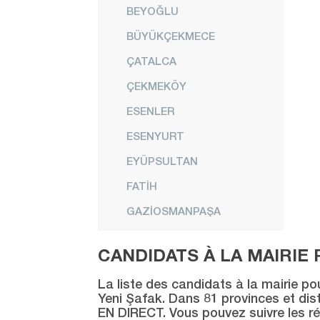
BEYOĞLU
BÜYÜKÇEKMECE
ÇATALCA
ÇEKMEKÖY
ESENLER
ESENYURT
EYÜPSULTAN
FATİH
GAZİOSMANPAŞA
GÜNGÖREN
CANDIDATS À LA MAIRIE 
KADIKÖY
La liste des candidats à la mairie po
KAĞITHANE
Yeni Şafak. Dans 81 provinces et distr
EN DIRECT. Vous pouvez suivre les ré
KARTAL