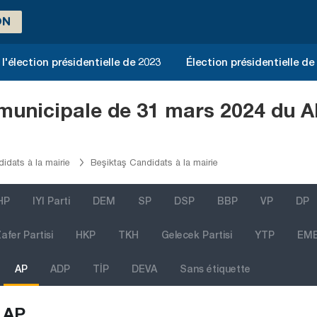
ON
l'élection présidentielle de 2023
Élection présidentielle de
 municipale de 31 mars 2024 du A
didats à la mairie
Beşiktaş Candidats à la mairie
HP
IYI Parti
DEM
SP
DSP
BBP
VP
DP
afer Partisi
HKP
TKH
Gelecek Partisi
YTP
EM
AP
ADP
TİP
DEVA
Sans étiquette
AP