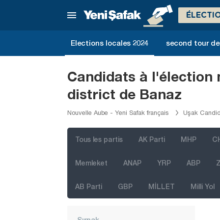
Muğla
ÉLECTI
Muş
Elections locales 2024
second tour de 
Nevşehir
Niğde
Candidats à l'élection
Ordu
district de Banaz
Osmaniye
Nouvelle Aube - Yeni Safak français
Uşak Candida
Rize
Sakarya
Tous les partis
AK Parti
MHP
C
Samsun
Memleket
ANAP
YRP
ABP
Z
Şanlıurfa
Siirt
AB Parti
GBP
MİLLET
Milli Yol
Sinop
Şırnak