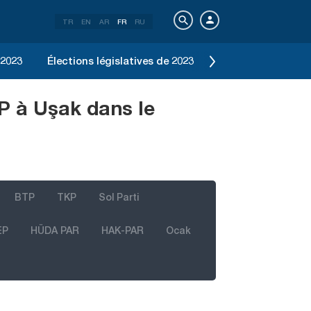
TR
EN
AR
FR
RU
 2023
Élections législatives de 2023
Élection d'Istanbu
P à Uşak dans le
BTP
TKP
Sol Parti
EP
HÜDA PAR
HAK-PAR
Ocak