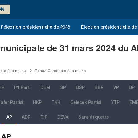
ON
l'élection présidentielle de 2023
Élection présidentielle de
 municipale de 31 mars 2024 du A
ts à la mairie
Banaz Candidats à la mairie
HP
IYI Parti
DEM
SP
DSP
BBP
VP
DP
afer Partisi
HKP
TKH
Gelecek Partisi
YTP
EM
AP
ADP
TİP
DEVA
Sans étiquette
AP