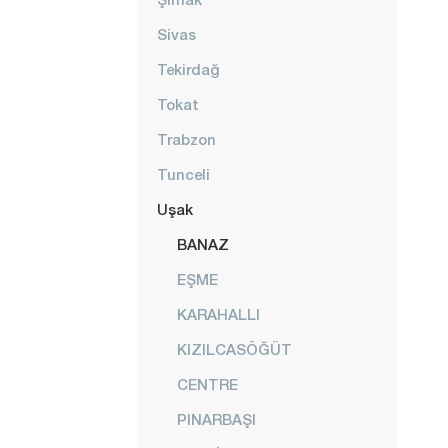
Sivas
Tekirdağ
Tokat
Trabzon
Tunceli
Uşak
BANAZ
EŞME
KARAHALLI
KIZILCASÖĞÜT
CENTRE
PINARBAŞI