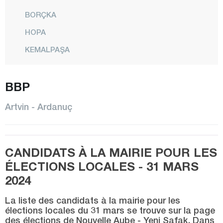
BORÇKA
HOPA
KEMALPAŞA
CENTRE
BBP
MURGUL
ŞAVŞAT
Artvin - Ardanuç
YUSUFELİ
Aydın
CANDIDATS À LA MAIRIE POUR LES
Balıkesir
ÉLECTIONS LOCALES - 31 MARS
Bartın
2024
Batman
La liste des candidats à la mairie pour les
Bayburt
élections locales du 31 mars se trouve sur la page
des élections de Nouvelle Aube - Yeni Şafak. Dans