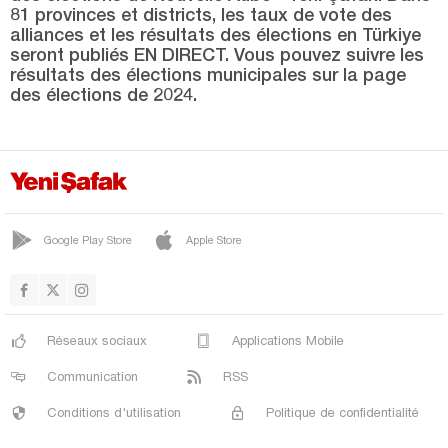
Bilecik
81 provinces et districts, les taux de vote des
alliances et les résultats des élections en Türkiye
Bingöl
seront publiés EN DIRECT. Vous pouvez suivre les
Bitlis
résultats des élections municipales sur la page
des élections de 2024.
Bolu
Burdur
Bursa
Çanakkale
Google Play Store
Apple Store
Çankırı
Çorum
Denizli
Réseaux sociaux
Applications Mobile
Diyarbakır
Communication
RSS
Düzce
Conditions d'utilisation
Politique de confidentialité
Edirne