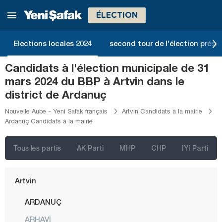
Ankara
ÉLECTION
Izmir
Adana
Elections locales 2024
second tour de l'élection présid
Adıyaman
Candidats à l'élection municipale de 31
Afyonkarahisar
mars 2024 du BBP à Artvin dans le
Ağrı
district de Ardanuç
Aksaray
Nouvelle Aube - Yeni Safak français
Artvin Candidats à la mairie
Ardanuç Candidats à la mairie
Amasya
Antalya
Tous les partis
AK Parti
MHP
CHP
IYI Parti
Ardahan
Artvin
ARDANUÇ
ARHAVİ