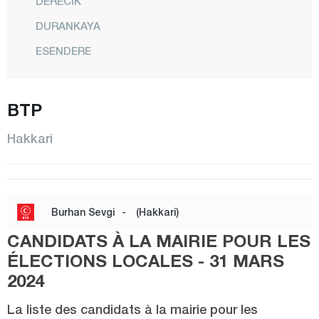
DERECİK
DURANKAYA
ESENDERE
CENTRE
ŞEMDİNLİ
BTP
YÜKSEKOVA
Hakkari
Hatay
Iğdır
Isparta
Burhan Sevgi
-
(Hakkari)
Kahramanmaraş
CANDIDATS À LA MAIRIE POUR LES
Karabük
ÉLECTIONS LOCALES - 31 MARS
Karaman
2024
Kars
La liste des candidats à la mairie pour les