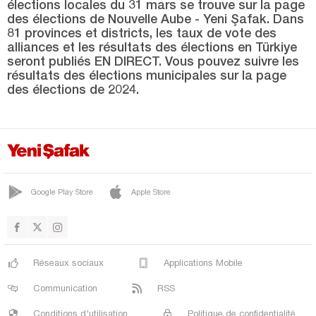
élections locales du 31 mars se trouve sur la page
Kastamonu
des élections de Nouvelle Aube - Yeni Şafak. Dans
Kayseri
81 provinces et districts, les taux de vote des
alliances et les résultats des élections en Türkiye
Kilis
seront publiés EN DIRECT. Vous pouvez suivre les
résultats des élections municipales sur la page
Kırıkkale
des élections de 2024.
Kırklareli
Kırşehir
Kocaeli
Konya
Google Play Store
Apple Store
Kütahya
Malatya
Manisa
Réseaux sociaux
Applications Mobile
Mardin
Communication
RSS
Mersin
Conditions d'utilisation
Politique de confidentialité