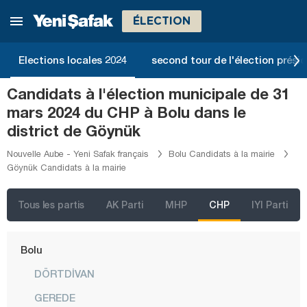
Ardahan
ÉLECTION
Artvin
Aydın
Elections locales 2024
second tour de l'élection présid
Balıkesir
Candidats à l'élection municipale de 31
Bartın
mars 2024 du CHP à Bolu dans le
Batman
district de Göynük
Bayburt
Nouvelle Aube - Yeni Safak français
Bolu Candidats à la mairie
Göynük Candidats à la mairie
Bilecik
Bingöl
Tous les partis
AK Parti
MHP
CHP
IYI Parti
Bitlis
Bolu
DÖRTDİVAN
GEREDE