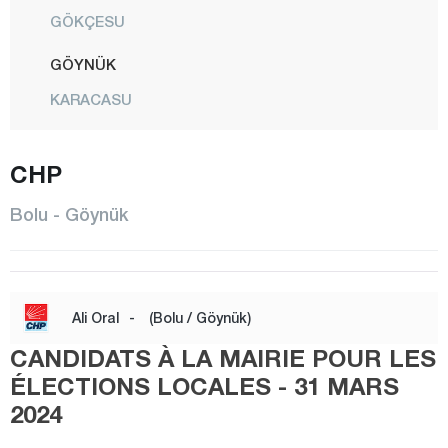
GÖKÇESU
GÖYNÜK
KARACASU
KIBRISCIK
CHP
MENGEN
CENTRE
Bolu - Göynük
MUDURNU
SEBEN
TAŞKESTİ
Ali Oral
-
(Bolu / Göynük)
YENİÇAĞA
CANDIDATS À LA MAIRIE POUR LES
Burdur
ÉLECTIONS LOCALES - 31 MARS
2024
Bursa