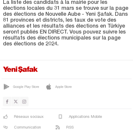
Çanakkale
La liste des candidats à la mairie pour les
élections locales du 31 mars se trouve sur la page
Çankırı
des élections de Nouvelle Aube - Yeni Şafak. Dans
81 provinces et districts, les taux de vote des
Çorum
alliances et les résultats des élections en Türkiye
seront publiés EN DIRECT. Vous pouvez suivre les
Denizli
résultats des élections municipales sur la page
Diyarbakır
des élections de 2024.
Düzce
Edirne
Elazığ
Erzincan
Google Play Store
Apple Store
Erzurum
Eskişehir
Gaziantep
Réseaux sociaux
Applications Mobile
Giresun
Communication
RSS