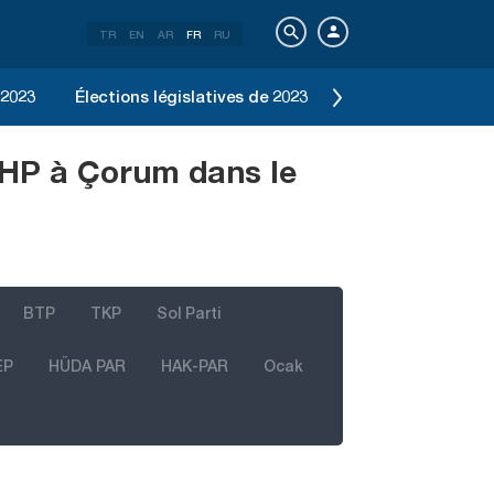
TR
EN
AR
FR
RU
 2023
Élections législatives de 2023
Élection d'Istanbu
CHP à Çorum dans le
BTP
TKP
Sol Parti
EP
HÜDA PAR
HAK-PAR
Ocak