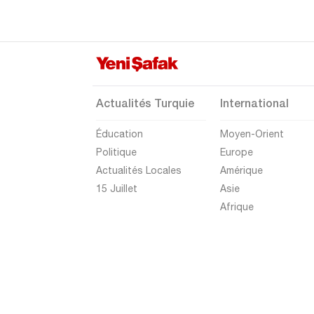
Giresun
Gümüşhane
Hakkari
Hatay
Actualités Turquie
International
Iğdır
Éducation
Moyen-Orient
Isparta
Politique
Europe
Kahramanmaraş
Actualités Locales
Amérique
Karabük
15 Juillet
Asie
Afrique
Karaman
Kars
Kastamonu
Kayseri
Kilis