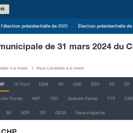
ON
l'élection présidentielle de 2023
Élection présidentielle de
n municipale de 31 mars 2024 du 
ats à la mairie
Alaca Candidats à la mairie
HP
IYI Parti
DEM
SP
DSP
BBP
VP
DP
afer Partisi
HKP
TKH
Gelecek Partisi
YTP
EM
AP
ADP
TİP
DEVA
Sans étiquette
CHP