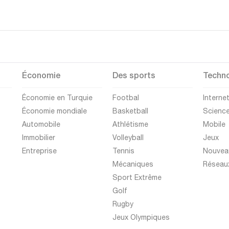
Économie
Des sports
Techno
Économie en Turquie
Footbal
Interne
Économie mondiale
Basketball
Scienc
Automobile
Athlétisme
Mobile
Immobilier
Volleyball
Jeux
Entreprise
Tennis
Nouvea
Mécaniques
Réseau
Sport Extrême
Golf
Rugby
Jeux Olympiques