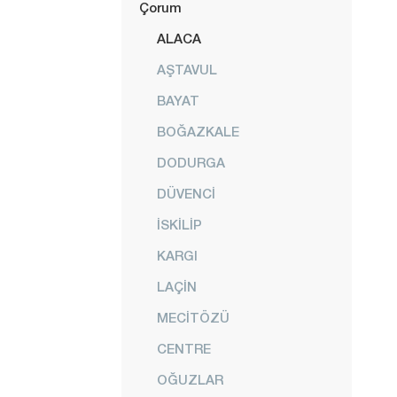
Çorum
ALACA
AŞTAVUL
BAYAT
BOĞAZKALE
DODURGA
DÜVENCİ
İSKİLİP
KARGI
LAÇİN
MECİTÖZÜ
CENTRE
OĞUZLAR