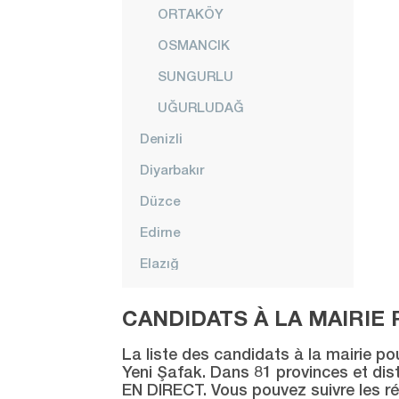
ORTAKÖY
OSMANCIK
SUNGURLU
UĞURLUDAĞ
Denizli
Diyarbakır
Düzce
Edirne
Elazığ
Erzincan
CANDIDATS À LA MAIRIE 
Erzurum
La liste des candidats à la mairie po
Eskişehir
Yeni Şafak. Dans 81 provinces et distr
EN DIRECT. Vous pouvez suivre les ré
Gaziantep