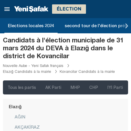
Bolu
ÉLECTION
Burdur
Bursa
Elections locales 2024
second tour de l'élection présid
Çanakkale
Candidats à l'élection municipale de 31
Çankırı
mars 2024 du DEVA à Elazığ dans le
Çorum
district de Kovancilar
Denizli
Nouvelle Aube - Yeni Safak français
Elazığ Candidats à la mairie
Kovancilar Candidats à la mairie
Diyarbakır
Düzce
Tous les partis
AK Parti
MHP
CHP
IYI Parti
Edirne
Elazığ
AĞIN
AKÇAKİRAZ