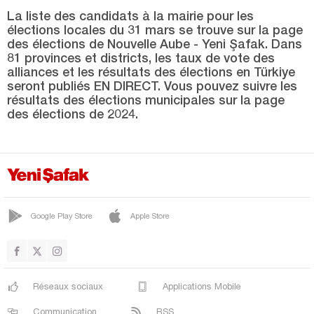
PALU
La liste des candidats à la mairie pour les
SARICAN
élections locales du 31 mars se trouve sur la page
des élections de Nouvelle Aube - Yeni Şafak. Dans
SİVRİCE
81 provinces et districts, les taux de vote des
alliances et les résultats des élections en Türkiye
ÜÇOCAK
seront publiés EN DIRECT. Vous pouvez suivre les
résultats des élections municipales sur la page
YAZIKONAK
des élections de 2024.
YURTBAŞI
Erzincan
Erzurum
Eskişehir
Google Play Store
Apple Store
Gaziantep
Giresun
Gümüşhane
Réseaux sociaux
Applications Mobile
Hakkari
Communication
RSS