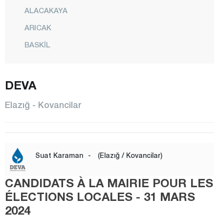
ALACAKAYA
ARICAK
BASKİL
BEYHAN
BÜKARDI
DEVA
ERİMLİ
Elazığ - Kovancilar
KARAKOÇAN
KEBAN
KOVANCILAR
Suat Karaman
-
(Elazığ / Kovancilar)
MADEN
CANDIDATS À LA MAIRIE POUR LES
CENTRE
ÉLECTIONS LOCALES - 31 MARS
MOLLAKENDİ
2024