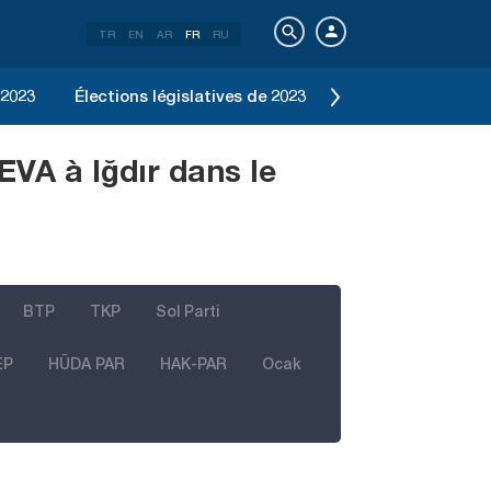
TR
EN
AR
FR
RU
 2023
Élections législatives de 2023
Élection d'Istanbu
EVA à Iğdır dans le
BTP
TKP
Sol Parti
EP
HÜDA PAR
HAK-PAR
Ocak