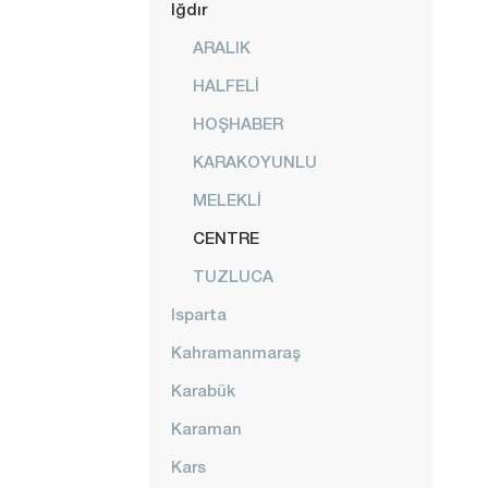
Iğdır
ARALIK
HALFELİ
HOŞHABER
KARAKOYUNLU
MELEKLİ
CENTRE
TUZLUCA
Isparta
Kahramanmaraş
Karabük
Karaman
Kars