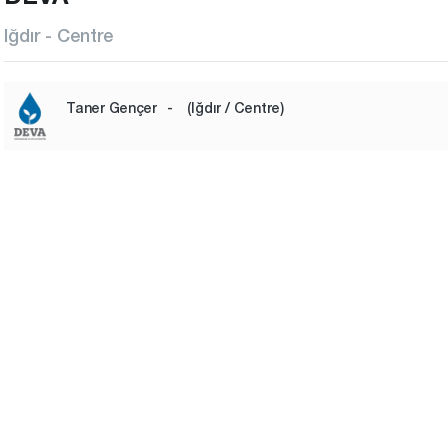
Iğdır - Centre
Taner Gençer
-
(Iğdır / Centre)