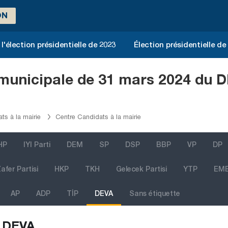
ON
l'élection présidentielle de 2023
Élection présidentielle de
 municipale de 31 mars 2024 du D
ts à la mairie
Centre Candidats à la mairie
HP
IYI Parti
DEM
SP
DSP
BBP
VP
DP
afer Partisi
HKP
TKH
Gelecek Partisi
YTP
EM
AP
ADP
TİP
DEVA
Sans étiquette
DEVA