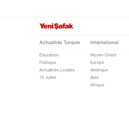
Muğla
Muş
Nevşehir
Niğde
Actualités Turquie
International
Ordu
Éducation
Moyen-Orient
Osmaniye
Politique
Europe
Rize
Actualités Locales
Amérique
Sakarya
15 Juillet
Asie
Afrique
Samsun
Şanlıurfa
Siirt
Sinop
Şırnak