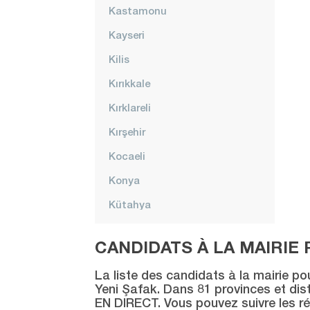
Kastamonu
Kayseri
Kilis
Kırıkkale
Kırklareli
Kırşehir
Kocaeli
Konya
Kütahya
Malatya
CANDIDATS À LA MAIRIE 
Manisa
La liste des candidats à la mairie po
Mardin
Yeni Şafak. Dans 81 provinces et distr
EN DIRECT. Vous pouvez suivre les ré
Mersin