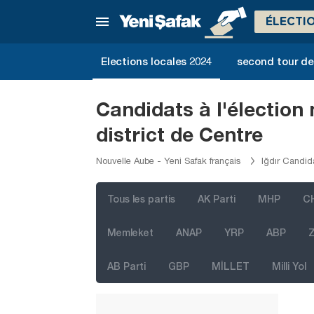
Denizli
ÉLECTI
Diyarbakır
Düzce
Elections locales 2024
second tour de 
Edirne
Elazığ
Candidats à l'élection
Erzincan
district de Centre
Erzurum
Nouvelle Aube - Yeni Safak français
Iğdır Candida
Eskişehir
Gaziantep
Tous les partis
AK Parti
MHP
C
Giresun
Memleket
ANAP
YRP
ABP
Z
Gümüşhane
AB Parti
GBP
MİLLET
Milli Yol
Hakkari
Hatay