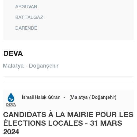
ARGUVAN
BATTALGAZİ
DARENDE
DOĞANŞEHİR
DEVA
DOĞANYOL
HEKİMHAN
Malatya - Doğanşehir
KALE
KULUNCAK
PÜTÜRGE
İsmail Haluk Güran
-
(Malatya / Doğanşehir)
YAZIHAN
CANDIDATS À LA MAIRIE POUR LES
YEŞİLYURT
ÉLECTIONS LOCALES - 31 MARS
Manisa
2024