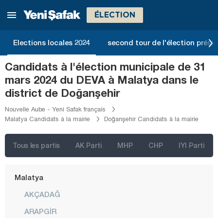
Kars
ÉLECTION
Kastamonu
Kayseri
Elections locales 2024
second tour de l'élection présid
Kilis
Candidats à l'élection municipale de 31
Kırıkkale
mars 2024 du DEVA à Malatya dans le
Kırklareli
district de Doğanşehir
Kırşehir
Nouvelle Aube - Yeni Safak français
Malatya Candidats à la mairie
Doğanşehir Candidats à la mairie
Kocaeli
Konya
Tous les partis
AK Parti
MHP
CHP
IYI Parti
Kütahya
Malatya
AKÇADAĞ
ARAPGİR