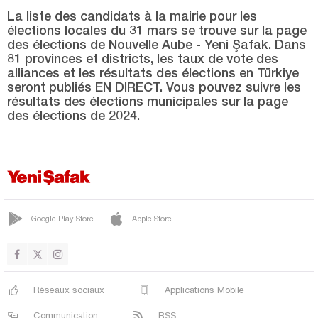
Mardin
La liste des candidats à la mairie pour les
Mersin
élections locales du 31 mars se trouve sur la page
des élections de Nouvelle Aube - Yeni Şafak. Dans
Muğla
81 provinces et districts, les taux de vote des
alliances et les résultats des élections en Türkiye
Muş
seront publiés EN DIRECT. Vous pouvez suivre les
résultats des élections municipales sur la page
Nevşehir
des élections de 2024.
Niğde
Ordu
Osmaniye
Rize
Google Play Store
Apple Store
Sakarya
Samsun
Şanlıurfa
Réseaux sociaux
Applications Mobile
Siirt
Communication
RSS