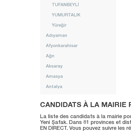
TUFANBEYLİ
YUMURTALIK
Yüreğir
Adıyaman
Afyonkarahisar
Ağrı
Aksaray
Amasya
Antalya
Ardahan
CANDIDATS À LA MAIRIE 
Artvin
La liste des candidats à la mairie po
Aydın
Yeni Şafak. Dans 81 provinces et distr
EN DIRECT. Vous pouvez suivre les ré
Balıkesir