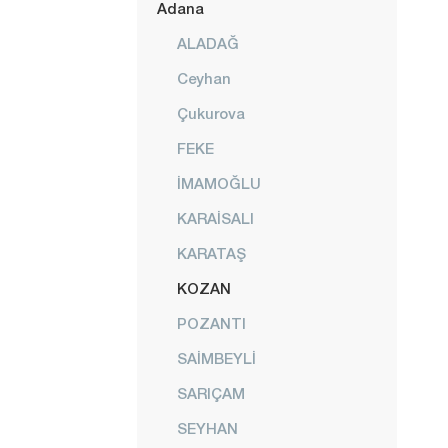
Adana
ALADAĞ
Ceyhan
Çukurova
FEKE
İMAMOĞLU
KARAİSALI
KARATAŞ
KOZAN
POZANTI
SAİMBEYLİ
SARIÇAM
SEYHAN