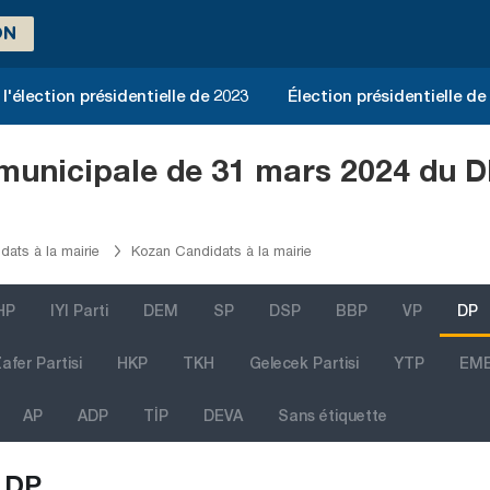
ON
l'élection présidentielle de 2023
Élection présidentielle de
 municipale de 31 mars 2024 du 
ats à la mairie
Kozan Candidats à la mairie
HP
IYI Parti
DEM
SP
DSP
BBP
VP
DP
afer Partisi
HKP
TKH
Gelecek Partisi
YTP
EM
AP
ADP
TİP
DEVA
Sans étiquette
DP