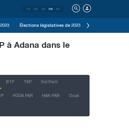
TR
EN
AR
FR
RU
 2023
Élections législatives de 2023
Élection d'Istanbu
DP à Adana dans le
BTP
TKP
Sol Parti
EP
HÜDA PAR
HAK-PAR
Ocak