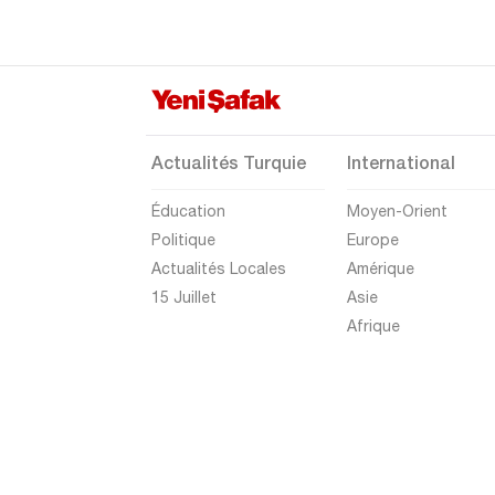
Bartın
Batman
Bayburt
Bilecik
Actualités Turquie
International
Bingöl
Éducation
Moyen-Orient
Bitlis
Politique
Europe
Bolu
Actualités Locales
Amérique
Burdur
15 Juillet
Asie
Afrique
Bursa
Çanakkale
Çankırı
Çorum
Denizli