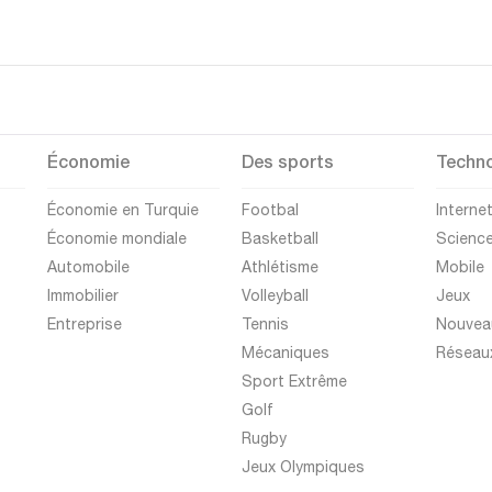
Économie
Des sports
Techno
Économie en Turquie
Footbal
Interne
Économie mondiale
Basketball
Scienc
Automobile
Athlétisme
Mobile
Immobilier
Volleyball
Jeux
Entreprise
Tennis
Nouvea
Mécaniques
Réseau
Sport Extrême
Golf
Rugby
Jeux Olympiques