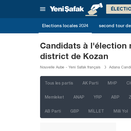
ÉLECTI
Elections locales 2024
second tour de 
Candidats à l'élection
district de Kozan
Nouvelle Aube - Yeni Safak français
Adana Candid
Tous les partis
AK Parti
MHP
C
Memleket
ANAP
YRP
ABP
Z
İstanbul
AB Parti
GBP
MİLLET
Milli Yol
Ankara
Izmir