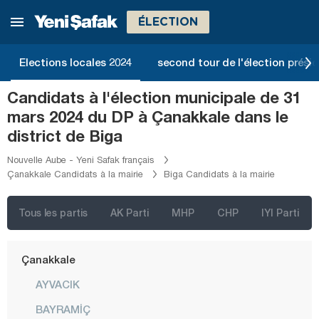
Balıkesir
ÉLECTION
Bartın
Batman
Elections locales 2024
second tour de l'élection présid
Bayburt
Candidats à l'élection municipale de 31
Bilecik
mars 2024 du DP à Çanakkale dans le
Bingöl
district de Biga
Bitlis
Nouvelle Aube - Yeni Safak français
Çanakkale Candidats à la mairie
Biga Candidats à la mairie
Bolu
Burdur
Tous les partis
AK Parti
MHP
CHP
IYI Parti
Bursa
Çanakkale
AYVACIK
BAYRAMİÇ