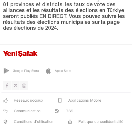
KARABİGA
81 provinces et districts, les taux de vote des
alliances et les résultats des élections en Türkiye
KAVAKKÖY
seront publiés EN DIRECT. Vous pouvez suivre les
KEPEZ
résultats des élections municipales sur la page
des élections de 2024.
KÜÇÜKKUYU
LAPSEKİ
CENTRE
TERZİALAN
Google Play Store
Apple Store
UMURBEY
YENİCE
Çankırı
Réseaux sociaux
Applications Mobile
Çorum
Communication
RSS
Denizli
Conditions d'utilisation
Politique de confidentialité
Diyarbakır