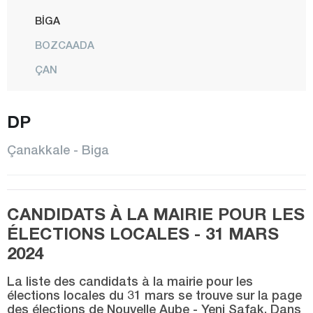
BİGA
BOZCAADA
ÇAN
ÇARDAK
DP
ECEABAT
EVREŞE
Çanakkale - Biga
EZİNE
GELİBOLU
CANDIDATS À LA MAIRIE POUR LES
GEYİKLİ
ÉLECTIONS LOCALES - 31 MARS
GÖKÇEADA
2024
GÜMÜŞÇAY
La liste des candidats à la mairie pour les
KALKIM
élections locales du 31 mars se trouve sur la page
des élections de Nouvelle Aube - Yeni Şafak. Dans