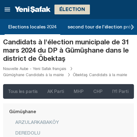
Denizli
ÉLECTION
Diyarbakır
Düzce
Elections locales 2024
second tour de l'élection présid
Edirne
Candidats à l'élection municipale de 31
Elazığ
mars 2024 du DP à Gümüşhane dans le
Erzincan
district de Öbektaş
Erzurum
Nouvelle Aube - Yeni Safak français
Gümüşhane Candidats à la mairie
Öbektaş Candidats à la mairie
Eskişehir
Gaziantep
Tous les partis
AK Parti
MHP
CHP
IYI Parti
Giresun
Gümüşhane
ARZULARKABAKÖY
DEREDOLU