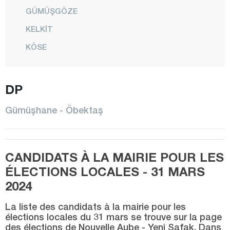
GÜMÜŞGÖZE
KELKİT
KÖSE
KÜRTÜN
CENTRE
DP
ÖBEKTAŞ
Gümüşhane - Öbektaş
ÖZKÜRTÜN
ŞİRAN
CANDIDATS À LA MAIRIE POUR LES
SÖĞÜTLÜ
ÉLECTIONS LOCALES - 31 MARS
TORUL
2024
ÜNLÜPINAR
La liste des candidats à la mairie pour les
YEŞİLBÜK
élections locales du 31 mars se trouve sur la page
des élections de Nouvelle Aube - Yeni Şafak. Dans