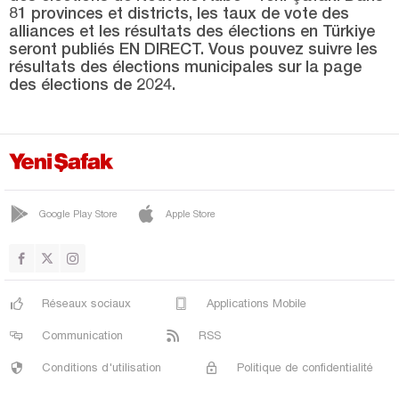
Hakkari
81 provinces et districts, les taux de vote des
alliances et les résultats des élections en Türkiye
Hatay
seront publiés EN DIRECT. Vous pouvez suivre les
Iğdır
résultats des élections municipales sur la page
des élections de 2024.
Isparta
Kahramanmaraş
Karabük
Karaman
Google Play Store
Apple Store
Kars
Kastamonu
Kayseri
Réseaux sociaux
Applications Mobile
Kilis
Communication
RSS
Kırıkkale
Conditions d'utilisation
Politique de confidentialité
Kırklareli