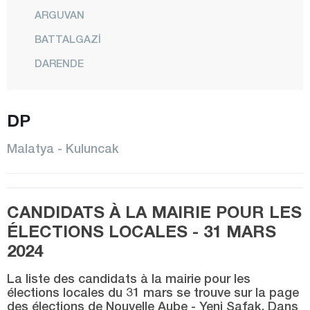
ARGUVAN
BATTALGAZİ
DARENDE
DOĞANŞEHİR
DOĞANYOL
DP
HEKİMHAN
Malatya - Kuluncak
KALE
KULUNCAK
CANDIDATS À LA MAIRIE POUR LES
PÜTÜRGE
ÉLECTIONS LOCALES - 31 MARS
YAZIHAN
2024
YEŞİLYURT
La liste des candidats à la mairie pour les
Manisa
élections locales du 31 mars se trouve sur la page
des élections de Nouvelle Aube - Yeni Şafak. Dans