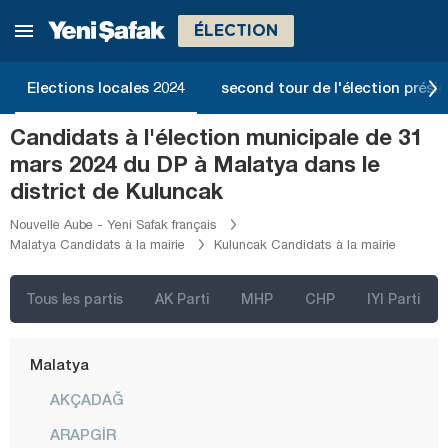
Kars
ÉLECTION
Kastamonu
Kayseri
Elections locales 2024
second tour de l'élection présid
Kilis
Candidats à l'élection municipale de 31
Kırıkkale
mars 2024 du DP à Malatya dans le
Kırklareli
district de Kuluncak
Kırşehir
Nouvelle Aube - Yeni Safak français
Malatya Candidats à la mairie
Kuluncak Candidats à la mairie
Kocaeli
Konya
Tous les partis
AK Parti
MHP
CHP
IYI Parti
Kütahya
Malatya
AKÇADAĞ
ARAPGİR