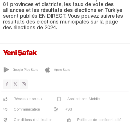
Mardin
81 provinces et districts, les taux de vote des
alliances et les résultats des élections en Türkiye
Mersin
seront publiés EN DIRECT. Vous pouvez suivre les
Muğla
résultats des élections municipales sur la page
des élections de 2024.
Muş
Nevşehir
Niğde
Ordu
Google Play Store
Apple Store
Osmaniye
Rize
Sakarya
Réseaux sociaux
Applications Mobile
Samsun
Communication
RSS
Şanlıurfa
Conditions d'utilisation
Politique de confidentialité
Siirt